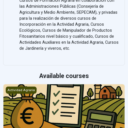
Cursos de Formación Agraria en colaboración con
las Administraciones Públicas (Consejería de
Agricultura y Medio Ambiente, SEPECAM), y privadas
para la realización de diversos cursos de
Incorporación en la Actividad Agraria, Cursos
Ecológicos, Cursos de Manipulador de Productos
Fitosanitarios nivel básico y cualificado, Cursos de
Actividades Auxiliares en la Actividad Agraria, Cursos
de Jardinería y viveros, etc.
Available courses
CTF-B13398839-FA-24 FISCALIDAD AGRARIA
Actividad Agraria