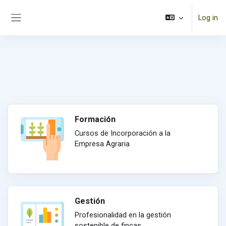
Skip to main content
Log in
Side panel
Formación
Cursos de Incorporación a la
Empresa Agraria
Gestión
Profesionalidad en la gestión
sostenible de fincas