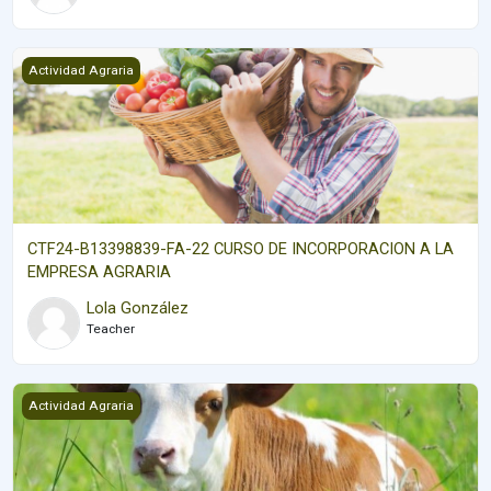
CTF24-B13398839-FA-22 CURSO DE INCORPORACION A LA EMP
Actividad Agraria
CTF24-B13398839-FA-22 CURSO DE INCORPORACION A LA
EMPRESA AGRARIA
Lola González
Teacher
Pastoreo Bovino
Actividad Agraria