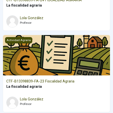
La
fiscalidad agraria
Lola González
Profesor
CTF-B13398839-FA-23 Fiscalidad Agraria
Actividad Agraria
CTF-B13398839-FA-23 Fiscalidad Agraria
La
fiscalidad agraria
Lola González
Profesor