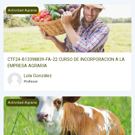
CTF24-B13398839-FA-22 CURSO DE INCORPORACION A LA EMP
Actividad Agraria
CTF24-B13398839-FA-22 CURSO DE INCORPORACION A LA
EMPRESA AGRARIA
Lola González
Profesor
Pastoreo Bovino
Actividad Agraria